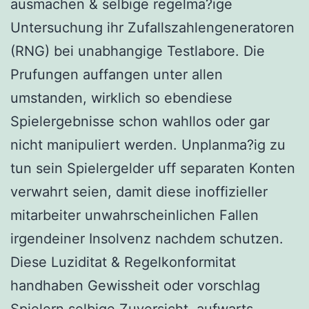
ausmachen & selbige regelma?ige
Untersuchung ihr Zufallszahlengeneratoren
(RNG) bei unabhangige Testlabore. Die
Prufungen auffangen unter allen
umstanden, wirklich so ebendiese
Spielergebnisse schon wahllos oder gar
nicht manipuliert werden. Unplanma?ig zu
tun sein Spielergelder uff separaten Konten
verwahrt seien, damit diese inoffizieller
mitarbeiter unwahrscheinlichen Fallen
irgendeiner Insolvenz nachdem schutzen.
Diese Luziditat & Regelkonformitat
handhaben Gewissheit oder vorschlag
Spielern selbige Zuversicht, aufwarts