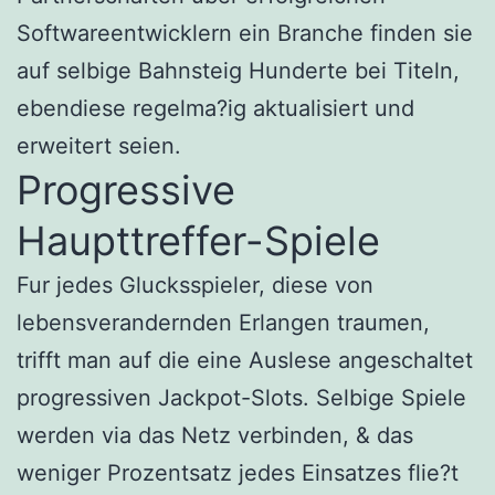
Softwareentwicklern ein Branche finden sie
auf selbige Bahnsteig Hunderte bei Titeln,
ebendiese regelma?ig aktualisiert und
erweitert seien.
Progressive
Haupttreffer-Spiele
Fur jedes Glucksspieler, diese von
lebensverandernden Erlangen traumen,
trifft man auf die eine Auslese angeschaltet
progressiven Jackpot-Slots. Selbige Spiele
werden via das Netz verbinden, & das
weniger Prozentsatz jedes Einsatzes flie?t