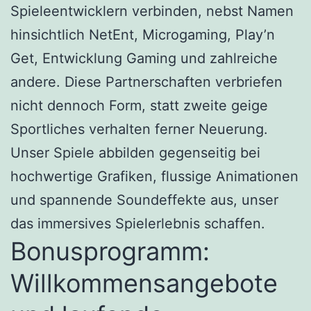
Spieleentwicklern verbinden, nebst Namen
hinsichtlich NetEnt, Microgaming, Play’n
Get, Entwicklung Gaming und zahlreiche
andere. Diese Partnerschaften verbriefen
nicht dennoch Form, statt zweite geige
Sportliches verhalten ferner Neuerung.
Unser Spiele abbilden gegenseitig bei
hochwertige Grafiken, flussige Animationen
und spannende Soundeffekte aus, unser
das immersives Spielerlebnis schaffen.
Bonusprogramm:
Willkommensangebote