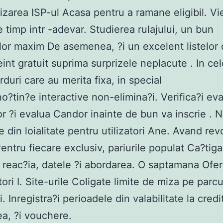
lizarea ISP-ul Acasa pentru a ramane eligibil. V
e timp intr -adevar. Studierea rulajului, un bun
or maxim De asemenea, ?i un excelent listelor 
int gratuit suprima surprizele neplacute . In cel
rduri care au merita fixa, in special
o?tin?e interactive non-elimina?i. Verifica?i eva
or ?i evalua Candor inainte de bun va inscrie . 
 din loialitate pentru utilizatori Ane. Avand rev
Pentru fiecare exclusiv, pariurile populat Ca?tiga
reac?ia, datele ?i abordarea. O saptamana Ofe
atori I. Site-urile Coligate limite de miza pe parc
i. Inregistra?i perioadele din valabilitate la cred
a, ?i vouchere.