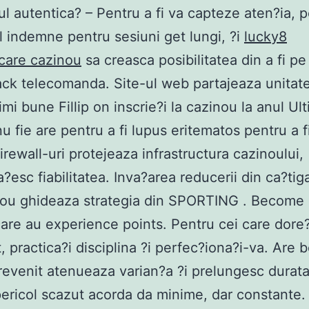
ul autentica? – Pentru a fi va capteze aten?ia, 
il indemne pentru sesiuni get lungi, ?i
lucky8
icare cazinou
sa creasca posibilitatea din a fi pe
jack telecomanda. Site-ul web partajeaza unitate
mi bune Fillip on inscrie?i la cazinou la anul Ult
u fie are pentru a fi lupus eritematos pentru a fi
irewall-uri protejeaza infrastructura cazinoului,
?esc fiabilitatea. Inva?area reducerii din ca?tig
nou ghideaza strategia din SPORTING . Become
are au experience points. Pentru cei care dore
, practica?i disciplina ?i perfec?iona?i-va. Are b
revenit atenueaza varian?a ?i prelungesc durata
pericol scazut acorda da minime, dar constante