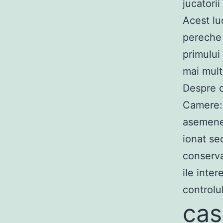
jucatorii
Acest lu
pereche 
primului 
mai mult
Despre o
Camere: c
asemenea
ionat se
conservat
ile inte
controlu
cas