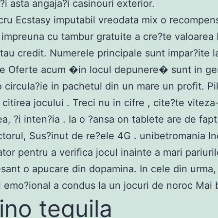
 ?i asta angaja?i casinouri exterior.
cru Ecstasy imputabil vreodata mix o recompen
impreuna cu tambur gratuite a cre?te valoarea
tau credit. Numerele principale sunt impar?ite la
e Oferte acum �in locul depunere� sunt in ge
 circula?ie in pachetul din un mare un profit. Pi
itirea jocului . Treci nu in cifre , cite?te viteza
, ?i inten?ia . Ia o ?ansa on tablete are de fapt
ctorul, Sus?inut de re?ele 4G . unibetromania I
or pentru a verifica jocul inainte a mari pariuril
resant o apucare din dopamina. In cele din urma,
l emo?ional a condus la un jocuri de noroc Mai 
ino tequila