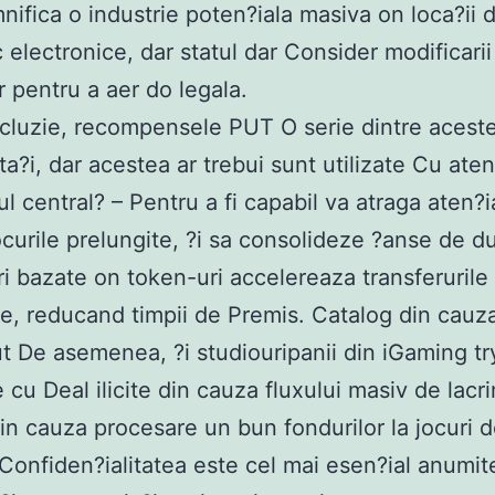
nifica o industrie poten?iala masiva on loca?ii 
 electronice, dar statul dar Consider modificarii
or pentru a aer do legala.
ncluzie, recompensele PUT O serie dintre acest
ta?i, dar acestea ar trebui sunt utilizate Cu aten
ul central? – Pentru a fi capabil va atraga aten?i
ocurile prelungite, ?i sa consolideze ?anse de d
i bazate on token-uri accelereaza transferurile
re, reducand timpii de Premis. Catalog din cauz
ut De asemenea, ?i studiouripanii din iGaming t
 cu Deal ilicite din cauza fluxului masiv de lacr
din cauza procesare un bun fondurilor la jocuri 
 Confiden?ialitatea este cel mai esen?ial anumit