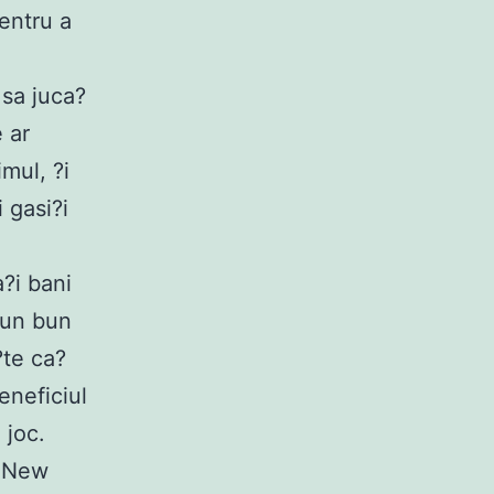
pentru a
 sa juca?
 ar
imul, ?i
 gasi?i
a?i bani
 un bun
?te ca?
eneficiul
 joc.
. New