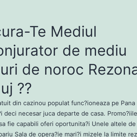
ura-Te Mediul
onjurator de mediu
uri de noroc Rezona
luj ??
atuit din cazinou populat func?ioneaza pe Pana
?i deci necesar juca departe de casa. Promo?iil
sa fie capabili oferi oportunita?i Unele altele d
pariu Sala de opera?ie mari?i mizele la limite re