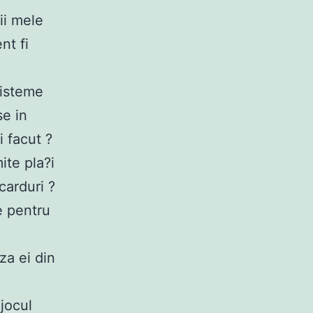
ii mele
nt fi
Sisteme
se in
i facut ?
ite pla?i
carduri ?
e pentru
uza ei din
jocul