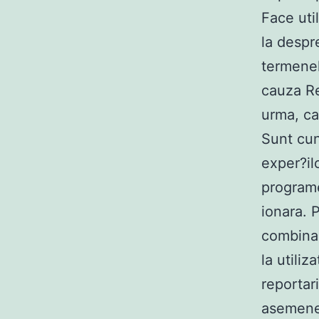
Face uti
la despr
termenel
cauza Re
urma, ca
Sunt cun
exper?il
programe
ionara. 
combina 
la utiliz
reportari
asemene