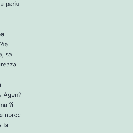
de pariu
ea
?ie.
a, sa
ureaza.
a
ry Agen?
ima ?i
de noroc
e la