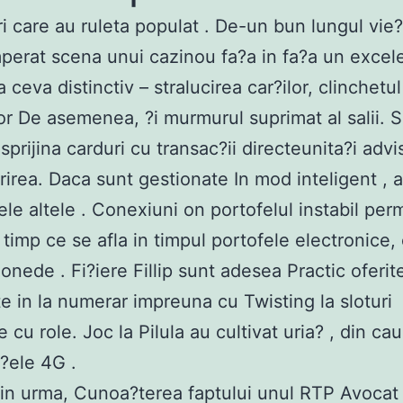
i care au ruleta populat . De-un bun lungul vie?
perat scena unui cazinou fa?a in fa?a un excele
 ceva distinctiv – stralucirea car?ilor, clinchetul
or De asemenea, ?i murmurul suprimat al salii. 
sprijina carduri cu transac?ii directeunita?i advi
irea. Daca sunt gestionate In mod inteligent , a
le altele . Conexiuni on portofelul instabil perm
 timp ce se afla in timpul portofele electronice, 
monede . Fi?iere Fillip sunt adesea Practic oferit
te in la numerar impreuna cu Twisting la sloturi
le cu role. Joc la Pilula au cultivat uria? , din ca
?ele 4G .
din urma, Cunoa?terea faptului unul RTP Avocat 