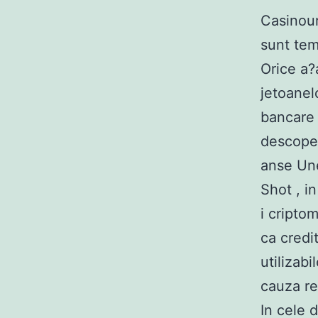
Casinour
sunt tem
Orice a?a
jetoanel
bancare 
descoper
anse Une
Shot , in
i cripto
ca credi
utilizabi
cauza re
In cele 