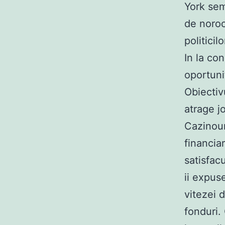
York sem
de noroc
politicil
In la co
oportuni
Obiectiv
atrage j
Cazinour
financia
satisfac
ii expuse
vitezei 
fonduri.