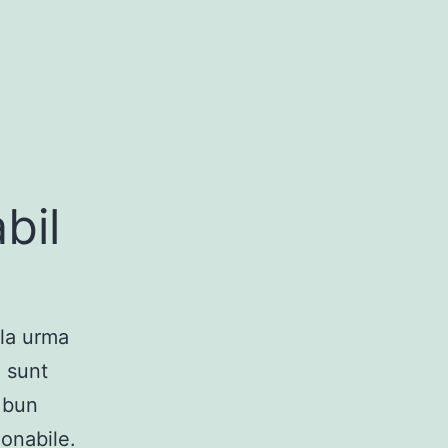
bil
 la urma
e sunt
e bun
zonabile.