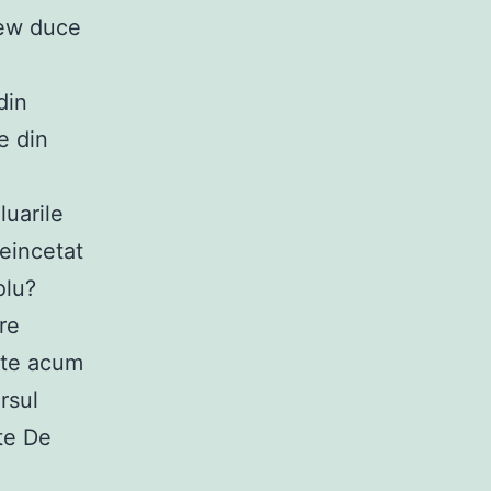
iew duce
din
e din
luarile
Neincetat
olu?
re
rte acum
ursul
ite De