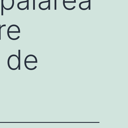
re
i de