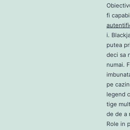
Obiectiv
fi capab
autentif
i. Black
putea pri
deci sa n
numai. F
imbunata
pe cazi
legend c
tige mult
de de a 
Role in 