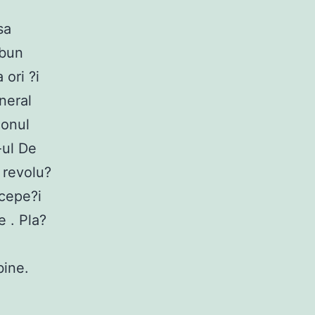
sa
 bun
 ori ?i
neral
lonul
-ul De
 revolu?
ncepe?i
e . Pla?
bine.