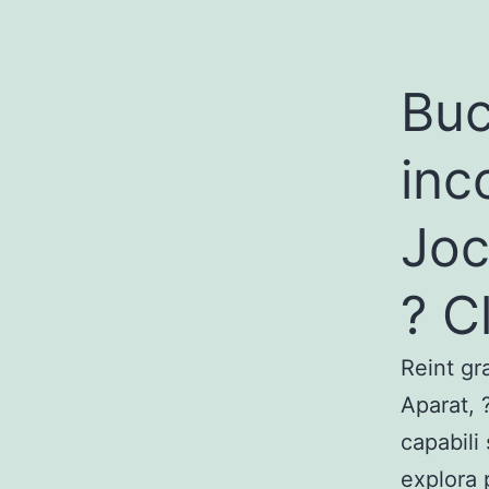
Buc
inc
Joc
? C
Reint gr
Aparat, 
capabili 
explora 